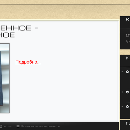
М
V
Подробно...
admin
Панно японские иероглифы