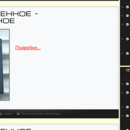
Подробно...
admin
Панно японские иероглифы