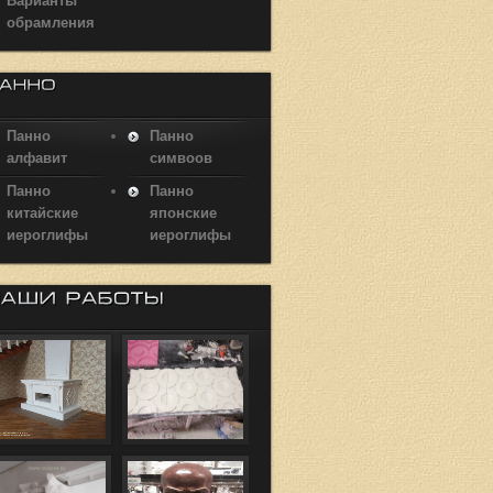
Варианты
обрамления
Панно
Панно
алфавит
симвоов
Панно
Панно
китайские
японские
иероглифы
иероглифы