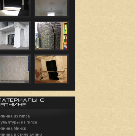
пнина из гипса
кульптуры из гипса
епнина Минск
епнина в стиле ампир