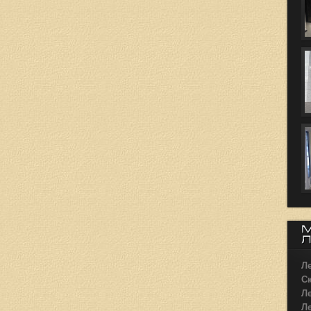
Ле
С
Л
Л