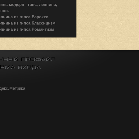
иль модерн - гипс, лепнина,
анно.
епнина из гипса Барокко
епнина из гипса Классицизм
епнина из гипса Романтизм