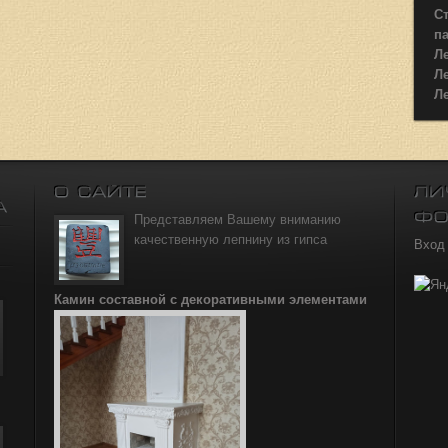
Ст
п
Л
Л
Л
Представляем Вашему вниманию
качественную лепнину из гипса
Вход
Камин составной с декоративными элементами