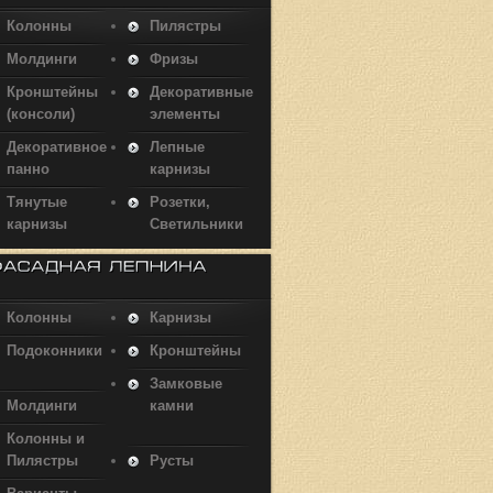
Колонны
Пилястры
Молдинги
Фризы
Кронштейны
Декоративные
(консоли)
элементы
Декоративное
Лепные
панно
карнизы
Тянутые
Розетки,
карнизы
Светильники
Колонны
Карнизы
Подоконники
Кронштейны
Замковые
Молдинги
камни
Колонны и
Пилястры
Русты