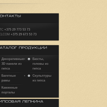
ТС
+375 29 773 53 73
ELCOM
+375 29 673 53 73
Декоративные
Бюсты,
3D панели из
головы из
гипса
гипса
Багетные
Скульптуры
рамы
из гипса
Каминные
порталы