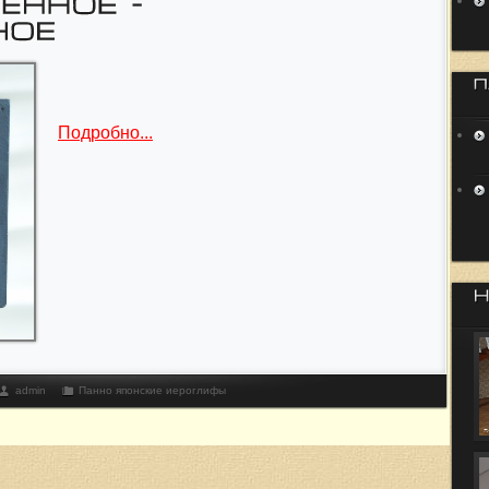
Подробно...
admin
Панно японские иероглифы