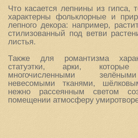
Что касается лепнины из гипса, 
характерны фольклорные и при
лепного декора: например, расти
стилизованный под ветви растени
листья.
Также для романтизма харак
статуэтки, арки, которы
многочисленными зелёным
невесомыми тканями, шёлков
нежно рассеянным светом со
помещении атмосферу умиротворе