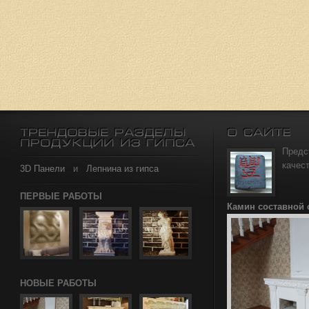
Предс
качес
3D Панели
и
Лепнина из гипса
ПЕРВЫЕ РАБОТЫ
Камин составной
НОВЫЕ РАБОТЫ