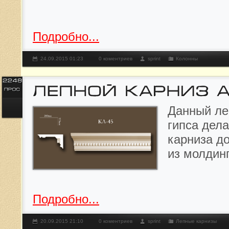
Подробно...
24.09.2015 01:23
0 коментриев
sprint
Колонны
Данный л
е
гипса дела
карниза д
из молдин
Подробно...
20.09.2015 21:10
0 коментриев
sprint
Лепные карнизы