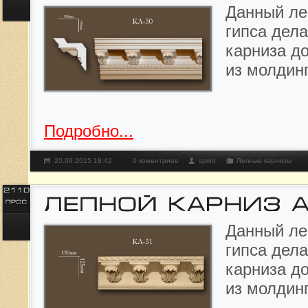
Данный л
е
гипса дела
карниза д
из молдин
Подробно...
20.09.2015 18:42
0 коментриев
sprint
Лепные карнизы
Данный л
е
гипса дела
карниза д
из молдин