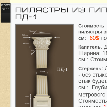
Стоимость
пилястры
в
:
60$
по
см
: 
Капитель
Ширина: 18
см.; Стои
: 
Стержень
- без стык
стык будет
см.;
Глуби
метрового 
Стоимость
стержня: