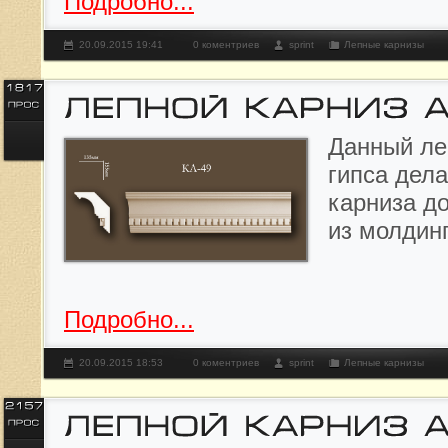
Подробно...
20.09.2015 19:41
0 коментриев
sprint
Лепные карнизы
Данный л
е
гипса дела
карниза д
из молдин
Подробно...
20.09.2015 18:53
0 коментриев
sprint
Лепные карнизы