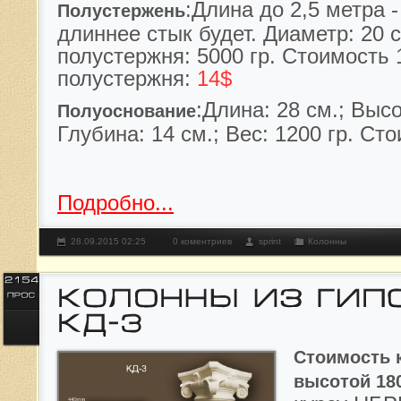
:
Длина до 2,5 метра -
Полустержень
дл
иннее стык будет.
Диаметр: 20 с
полустержня: 5000 гр.
Стоимость 
полустержня:
14$
:
Длина: 28 см.; Высо
Полуоснование
Глубина: 14 см.; Вес: 1200 гр.
Сто
Подробно...
28.09.2015 02:25
0 коментриев
sprint
Колонны
Стоимость 
высотой 18