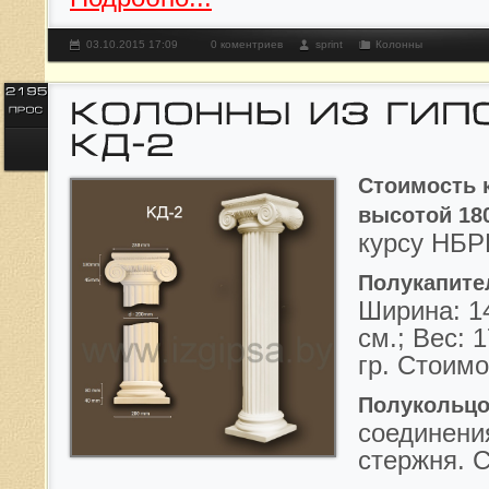
03.10.2015 17:09
0 коментриев
sprint
Колонны
Стоимость 
высотой 18
курсу НБР
Полукапите
Ширина: 14
см.; Вес: 
гр.
Стоимо
Полукольц
соединени
стержня
.
С