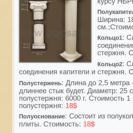
курсу НБР
Полукапите
Ширина: 18
см.;
Стоим
: 
Кольцо1
соединени
стержня
.
С
: 
Кольцо2
соединения капители и стержня
.
С
:
Длина до 2,5 метра 
Полустержень
дл
иннее стык будет.
Диаметр: 25 с
полустержня: 6000 г.
Стоимость 1
полустержня:
18$
: Состоит из полуко
Полуоснование
плиты.
Стоимость:
18$