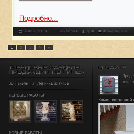
Подробно...
20.09.2015 18:37
0 коментриев
sprint
Лепные карнизы
1
2
3
4
»
Предс
качес
3D Панели
и
Лепнина из гипса
ПЕРВЫЕ РАБОТЫ
Камин составной
НОВЫЕ РАБОТЫ