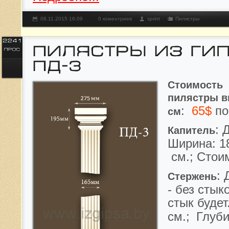
08.11.2015 16:09
0 коментриев
sprint
Пилястры
Стоимость
пилястры
в
:
65$
по
см
: 
Капитель
Ширина: 18
см.; Стои
: 
Стержень
- без стык
стык будет
см.;
Глуби