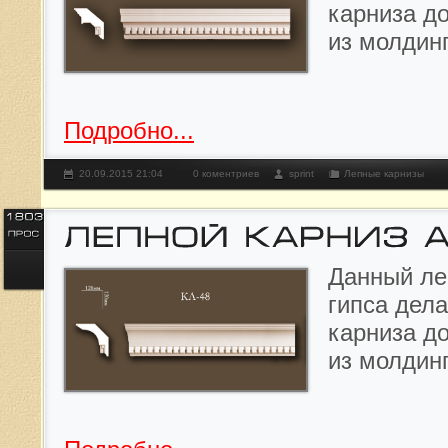
карниза д
из молдин
Подробно...
20.09.2015 21:04
0 коментриев
sprint
Лепные карнизы
Данный л
е
гипса дела
карниза д
из молдин