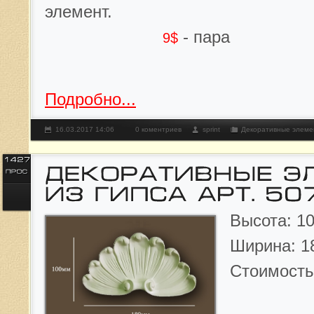
элемент.
- пара
9$
Подробно...
16.03.2017 14:06
0 коментриев
sprint
Декоративные элеме
Высота: 10
Ширина: 1
Стоимост