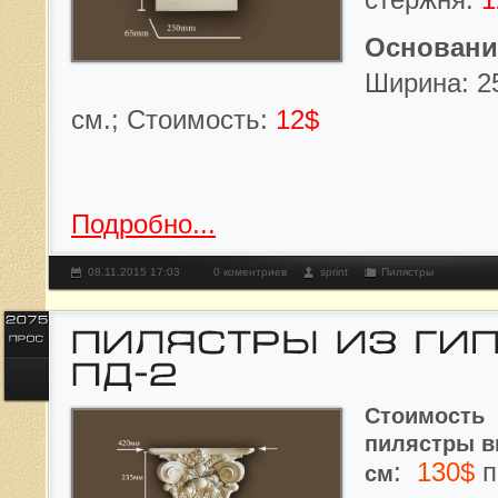
Основани
Ширина: 25
см.;
Стоимость:
12$
Подробно...
08.11.2015 17:03
0 коментриев
sprint
Пилястры
Стоимость
пилястры
в
:
130$
п
см