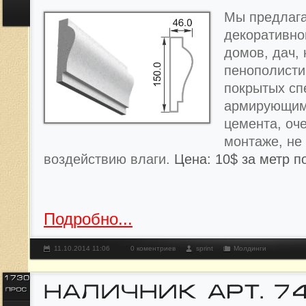
Мы предлага
декоративно
домов, дач, 
пенополисти
покрытых с
армирующим
цемента, оче
монтаже, не
воздействию влаги.
Цена: 10$ за метр п
Подробно...
11.10.2014 11:06
0 коментриев
sprint
Молдинги