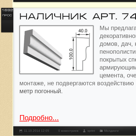
Мы предлага
декоративно
домов, дач, 
пенополисти
покрытых с
армирующим
цемента, оче
монтаже, не подвергаются воздействию
метр погонный.
Подробно...
11.10.2014 12:05
0 коментриев
sprint
Молдинги