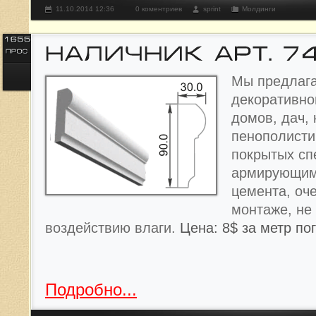
11.10.2014 12:36
0 коментриев
sprint
Молдинги
Мы предлага
декоративно
домов, дач, 
пенополисти
покрытых с
армирующим
цемента, оче
монтаже, не
воздействию влаги.
Цена: 8$ за метр по
Подробно...