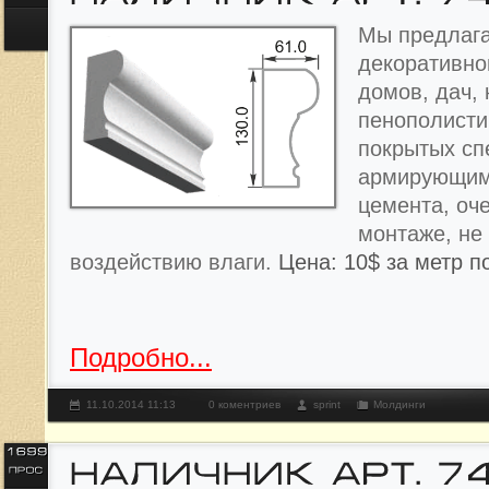
Мы предлага
декоративно
домов, дач, 
пенополисти
покрытых с
армирующим
цемента, оче
монтаже, не
воздействию влаги.
Цена: 10$ за метр п
Подробно...
11.10.2014 11:13
0 коментриев
sprint
Молдинги