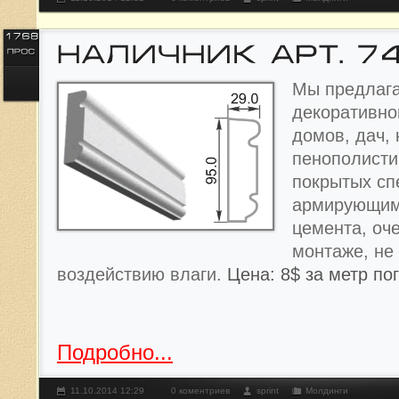
Мы предлага
декоративно
домов, дач, 
пенополисти
покрытых с
армирующим
цемента, оче
монтаже, не
воздействию влаги.
Цена: 8$ за метр по
Подробно...
11.10.2014 12:29
0 коментриев
sprint
Молдинги