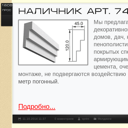
Мы предлага
декоративно
домов, дач, 
пенополисти
покрытых с
армирующим
цемента, оче
монтаже, не подвергаются воздействию
метр погонный.
Подробно...
11.10.2014 11:37
0 коментриев
sprint
Молдинги