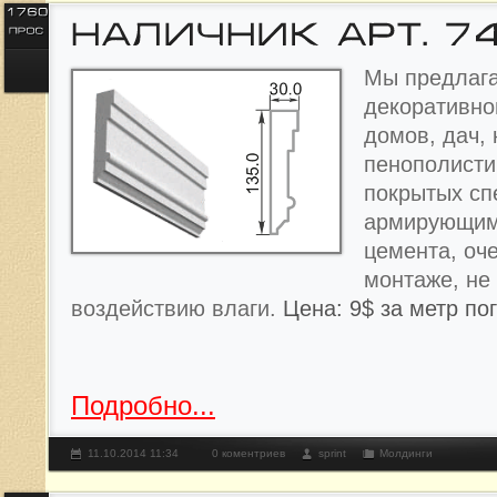
Мы предлага
декоративно
домов, дач, 
пенополисти
покрытых с
армирующим
цемента, оче
монтаже, не
воздействию влаги.
Цена: 9$ за метр по
Подробно...
11.10.2014 11:34
0 коментриев
sprint
Молдинги