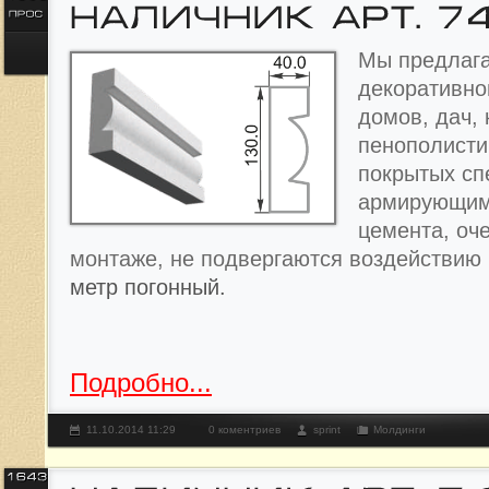
Мы предлага
декоративно
домов, дач, 
пенополисти
покрытых с
армирующим
цемента, оче
монтаже, не подвергаются воздействию
метр погонный.
Подробно...
11.10.2014 11:29
0 коментриев
sprint
Молдинги