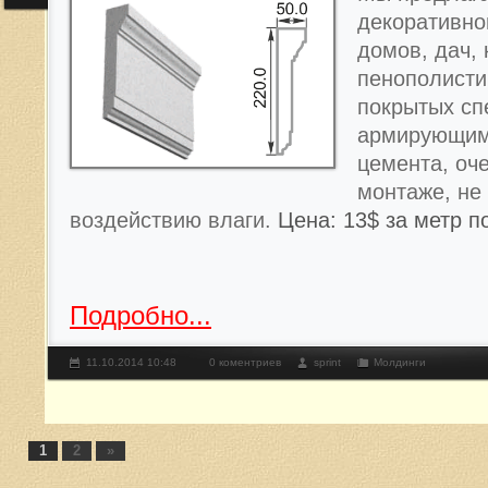
декоративно
домов, дач, 
пенополисти
покрытых с
армирующим
цемента, оче
монтаже, не
воздействию влаги.
Цена: 13$ за метр п
Подробно...
11.10.2014 10:48
0 коментриев
sprint
Молдинги
1
2
»