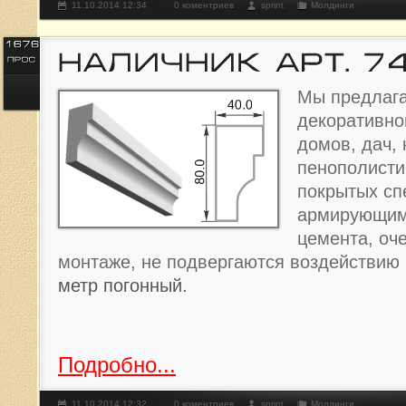
11.10.2014 12:34
0 коментриев
sprint
Молдинги
Мы предлага
декоративно
домов, дач, 
пенополисти
покрытых с
армирующим
цемента, оче
монтаже, не подвергаются воздействию
метр погонный.
Подробно...
11.10.2014 12:32
0 коментриев
sprint
Молдинги