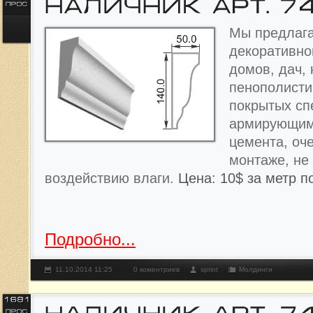
Мы предлага
декоративно
домов, дач, 
пенополисти
покрытых с
армирующим
цемента, оче
монтаже, не
воздействию влаги.
Цена: 10$ за метр п
Подробно...
11.10.2014 11:25
0 коментриев
sprint
Молдинги