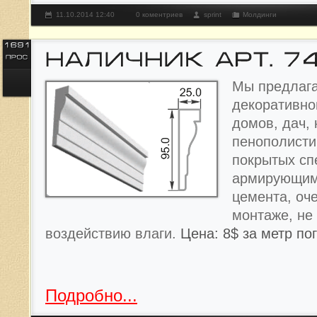
11.10.2014 12:40
0 коментриев
sprint
Молдинги
Мы предлага
декоративно
домов, дач, 
пенополисти
покрытых с
армирующим
цемента, оче
монтаже, не
воздействию влаги.
Цена: 8$ за метр по
Подробно...