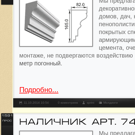
Мы предлага
декоративно
домов, дач, 
пенополисти
покрытых с
армирующим
цемента, оче
монтаже, не подвергаются воздействию
метр погонный.
Подробно...
11.10.2014 10:54
0 коментриев
sprint
Молдинги
Мы предлага