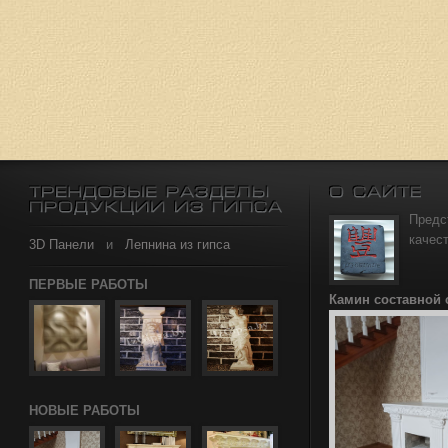
Предс
качес
3D Панели
и
Лепнина из гипса
ПЕРВЫЕ РАБОТЫ
Камин составной
НОВЫЕ РАБОТЫ